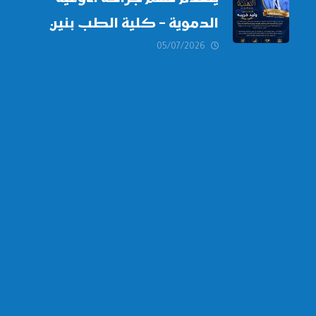
الدموية – كلية الطب بنين
دمياط -جامعة الأزهر بخالص
05/07/2026
التهنئة وأصدق الأمنيات إلى
الأستاذ الدكتور/ وليد خريبه