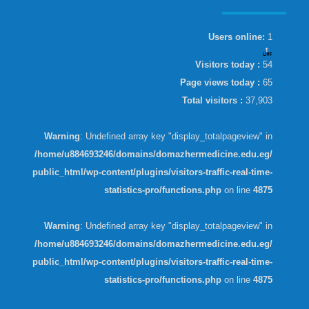
Users online:
1
Visitors today :
54
Page views today :
65
Total visitors :
37,903
Warning
: Undefined array key "display_totalpageview" in
/home/u884693246/domains/domazhermedicine.edu.eg/
public_html/wp-content/plugins/visitors-traffic-real-time-
statistics-pro/functions.php
on line
4875
Warning
: Undefined array key "display_totalpageview" in
/home/u884693246/domains/domazhermedicine.edu.eg/
public_html/wp-content/plugins/visitors-traffic-real-time-
statistics-pro/functions.php
on line
4875