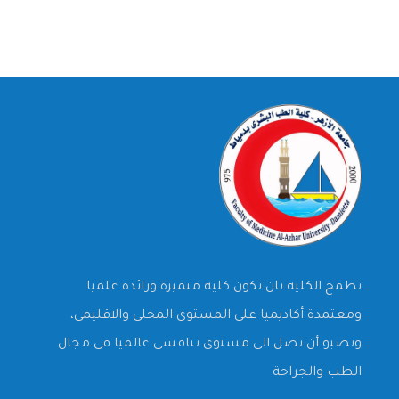
تطمح الكلية بان تكون كلية متميزة ورائدة علميا
ومعتمدة أكاديميا على المستوى المحلى والاقليمى،
وتصبو أن تصل الى مستوى تنافسى عالميا فى مجال
الطب والجراحة