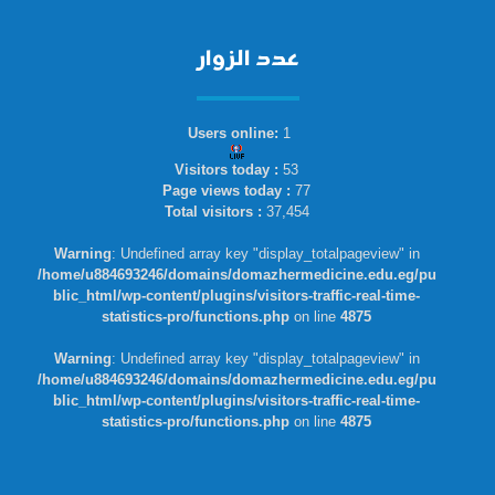
عدد الزوار
Users online:
1
Visitors today :
53
Page views today :
77
Total visitors :
37,454
Warning
: Undefined array key "display_totalpageview" in
/home/u884693246/domains/domazhermedicine.edu.eg/pu
blic_html/wp-content/plugins/visitors-traffic-real-time-
statistics-pro/functions.php
on line
4875
Warning
: Undefined array key "display_totalpageview" in
/home/u884693246/domains/domazhermedicine.edu.eg/pu
blic_html/wp-content/plugins/visitors-traffic-real-time-
statistics-pro/functions.php
on line
4875