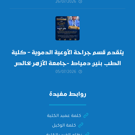
26/07/2026
العليا لدورة
أكتوبر 2026،
يتقدم قسم جراحة الأوعية الدموية – كلية
الطب بنين دمياط -جامعة الأزهر بخالص
05/07/2026
التهنئة وأصدق الأمنيات إلى الأستاذ
الدكتور/ وليد خريبه
روابط مفيدة
كلمة عميد الكلية
كلمة الوكيل