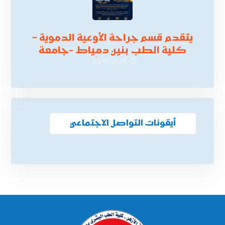
يتقدم قسم جراحة الأوعية الدموية –
كلية الطب بنين دمياط -جامعة
الأزهر بخالص التهنئة وأصدق الأمنيات
05/07/2026
إلى الأستاذ الدكتور/ وليد خريبه
أيقونات التواصل الاجتماعي