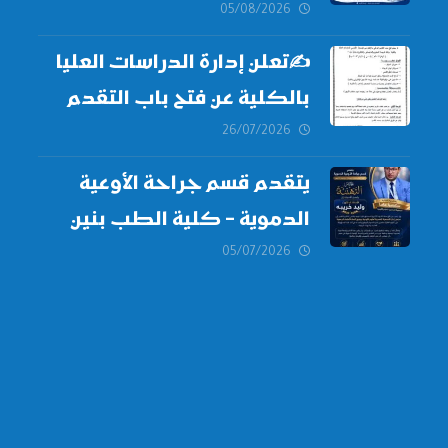
الطبية
05/08/2026
✍
تعلن إدارة الدراسات العليا
بالكلية عن فتح باب التقدم
للالتحاق ببرامج الدراسات
26/07/2026
العليا لدورة
أكتوبر 2026،
يتقدم قسم جراحة الأوعية
الدموية – كلية الطب بنين
دمياط -جامعة الأزهر بخالص
05/07/2026
التهنئة وأصدق الأمنيات إلى
الأستاذ الدكتور/ وليد خريبه