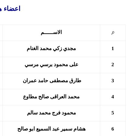
اعضاء هي
الاســــــم
م
1
مجدي زكي محمد الغنام
2
على محمود برسي مرسي
3
طارق مصطفى حامد عمران
4
محمد العراقى صالح مطاوع
5
محمود فرج محمد سالم
6
هشام سمير عبد السميع ابو صالح