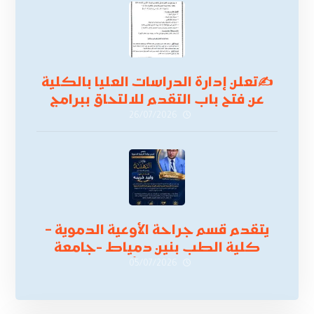
✍
تعلن إدارة الدراسات العليا بالكلية
عن فتح باب التقدم للالتحاق ببرامج
الدراسات العليا لدورة
26/07/2026
أكتوبر 2026،
يتقدم قسم جراحة الأوعية الدموية –
كلية الطب بنين دمياط -جامعة
الأزهر بخالص التهنئة وأصدق الأمنيات
05/07/2026
إلى الأستاذ الدكتور/ وليد خريبه