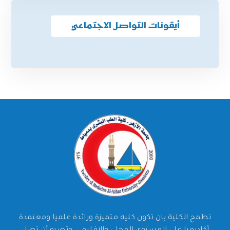
أيقونات التواصل الاجتماعي
تطمح الكلية بان تكون كلية متميزة ورائدة علميا ومعتمدة